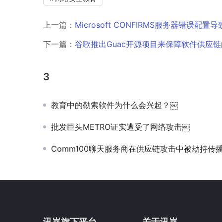
上一篇：
Microsoft CONFIRMS服务器错误配
下一篇：
谷歌推出Guac开源项目来保障软件供应
3
教育中的勒索软件为什么会兴起？￼
批发巨头METRO证实遭受了网络攻击￼
Comm100聊天服务商在供应链攻击中被劫持传
讯岚旗下平台
关于讯岚