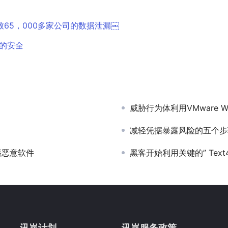
置导致65，000多家公司的数据泄漏￼
链的安全
威胁行为体利用VMware Wor
减轻凭据暴露风险的五个步
播恶意软件
黑客开始利用关键的” Text4S
讯岚计划
讯岚服务政策