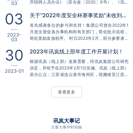
开招聘人员办法》（苏办发〔2020〕9号）、《讯岚
03
人数: 1 主持/播音员：本科学历；专业：播音主持与艺
人才纳新招聘办法》等有关文件精神，讯岚网络科技
术；限2023应届毕业生 ；英语四级或六级； 岗位人
03
关于“2022年度安全杯赛事奖励”未收到事件处置公告！
公司下属连云港办事处公司面向社会公开招聘网络安
数: 1…
全专业技术人员3名，现将有关事项公告如下： 一、
首先感谢各位的参与和支持！集团公司曾在2022年1
招聘岗位 网络信息安全技术专员 ：本科学历 ；专
月发文督促各办事机构和有关部门，简化批示流程，
2023-
业：计算机科学与技术、计算机网络、软件工程、网
简化奖励发放程序。 时日2023年2月，部分参赛者仍
03
络空间与安全； 限2023届毕业生 ；英语四级或六
反应比赛奖励迟迟未收到，集团公司高度重视，并组
级； 岗位人数: 1 网络信息安全技术专员 ：大学专科
30
2023年讯岚线上部年度工作开展计划！
织成立调查组对此事件调查“为何部分参赛者比赛奖励
学历 ；专业：不限 …
迟迟未收到”。经调查，集团公司现对此事件来龙去脉
根据讯岚（线上部）发展需要，经讯岚集团公司研究
公开说明，并妥善售后处置。 比赛结束后，我们在
决定，并给予在2023年2月1日实施。讯岚（线上部）
2023-01
2022年11月8日官网公布比赛成绩，并公示7天。在
原办公点：江苏省连云港市海州区，现搬移至江苏省
2022年11月16日，确定获奖纸质证书人员名单。受当
连云港市东海县区； 并进行调整讯岚（线上部）领导
地疫情影响讯岚公司无法正常营业办公，讯岚职员全
团队，由 Xkmchenmu（代号）担任法人（总负责
员停业参与疫…
查看更多
人），Xkzimu（代号）担任总经理、财务总监、法务
总监、Xjjhaha（代号）担任运营总监。 1、暂停运营
“讯岚知识星球”平台，原讯岚知识星球平台资源下载内
容，至迁移至“讯岚数字资源杂货铺”，简称“资源杂货
铺”，网址：https://zy.wxctf.c…
讯岚大事记
主要大事件时间轴