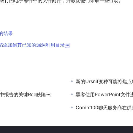
或打开来自银行的电子邮件中的文件附件，并敦促他们采取一些行动。
战的结果
ver缺陷添加到其已知的漏洞利用目录￼
新的Ursnif变种可能将焦点
沙盒中报告的关键Rce缺陷￼
黑客使用PowerPoint文件
Comm100聊天服务商在