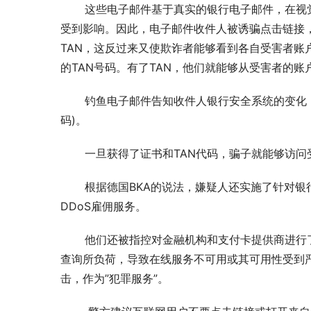
       这些电子邮件基于真实的银行电子邮件，在视觉和语言上都是可信的。受害者在这些信件中被告知，他们的银行账户安全系统即将改变——随后们自己的帐户将
受到影响。因此，电子邮件收件人被诱骗点击链接
TAN，这反过来又使欺诈者能够看到各自受害者
的TAN号码。有了TAN，他们就能够从受害者的账
       钓鱼电子邮件告知收件人银行安全系统的变化，并要求他们点击一个嵌入式链接，将他们重定向到一个登陆页面，要求他们输入他们的证书和TAN (交易认证号
码)。
       一旦获得了证书和TAN代码，骗子就
       根据德国BKA的说法，嫌疑人还实施了针对银行的DDoS (分布式拒绝服务)攻击者，以掩盖其欺诈活动。调查人员认为，该团伙依靠其他网络犯罪分子提供的
DDoS雇佣服务。
       他们还被指控对金融机构和支付卡提供商进行了所谓的DDos攻击，用来获取更多的银行数据，掩盖他们的行为。这些公司的网站、服务器和网络被大量的自动化
查询所负荷，导致在线服务不可用或其可用性受到
击，作为”犯罪服务”。