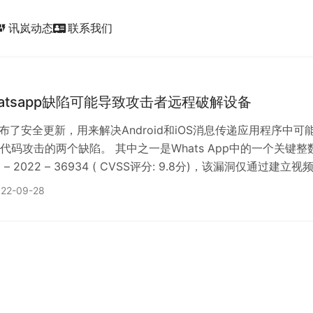
讯岚动态
联系我们
ic_form
atsapp缺陷可能导致攻击者远程破解设备
p发布了安全更新，用来解决Android和iOS消息传递应用程序中可
代码攻击的两个缺陷。 其中之一是Whats App中的一个关键整
– 2022 – 36934 ( CVSS评分: 9.8分)，该漏洞仅通过建立视
代码。 该问题影响了2.22 . 16.12版本之前的WhatsApp和
22-09-28
Business for Android和iOS。 此外，由Meta拥有的消息传递平
数下溢b…