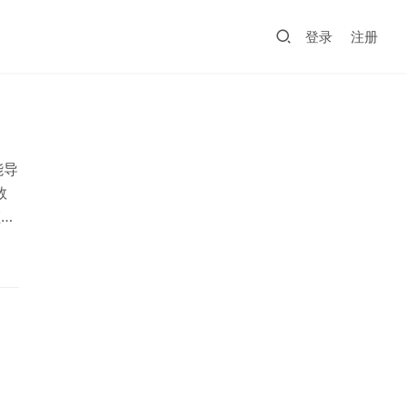
登录
注册
能导
数
频通
台修