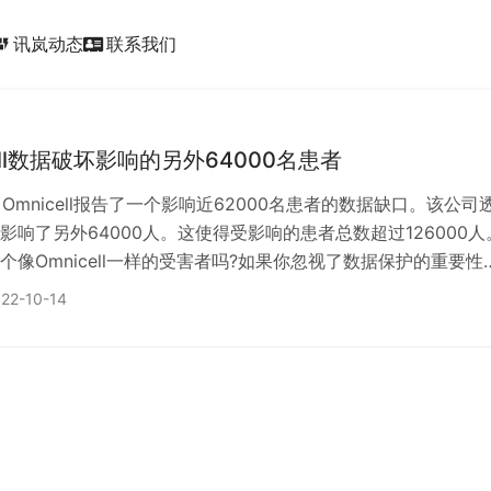
讯岚动态
联系我们
ic_form
ell数据破坏影响的另外64000名患者
，Omnicell报告了一个影响近62000名患者的数据缺口。该公司
影响了另外64000人。这使得受影响的患者总数超过126000人
个像Omnicell一样的受害者吗?如果你忽视了数据保护的重要性
刻攻击你。 探索数据泄露对医疗保健行业的影响，以及可以针
22-10-14
预防措施。 Omnicell宣布数据违约 Omnicell成立于1992年
长期护理设施和零售药店提供药品管理解决方案的领先供应商。
4日，Omn…