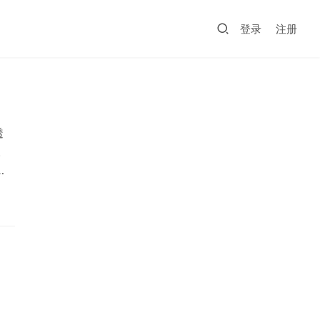
登录
注册
透
。
，
对此
，是