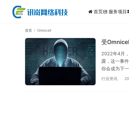
首页
服务项目
dynam
首页
Omnicell
受Omnic
2022年4月
露，这一事件
你会成为下一
攻击者可以立
行业资讯
20
类攻击采取哪些
一家为医院、
2022年5月