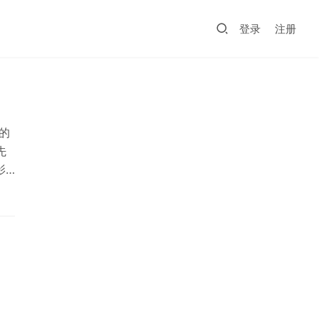
登录
注册
的
先
影
。