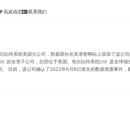
讯岚动态
联系我们
ic_form
入侵了埃尔比特系统美国分公司，勒索团伙在其泄密网站上添加了该公司
d .的全资子公司，总部位于美国。埃尔比特系统Ltd .是全球领
。 目前，该公司确认了2022年6月8日发生的数据泄露事件，
动后发现了安全漏洞，为了应对入侵关闭系统，以防止威胁的传播