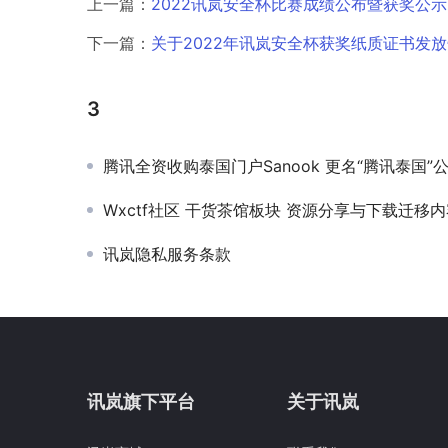
上一篇：
2022讯岚安全杯比赛成绩公布暨获奖公示
下一篇：
关于2022年讯岚安全杯获奖纸质证书发
3
腾讯全资收购泰国门户Sanook 更名“腾讯泰国”
Wxctf社区 干货茶馆板块 资源分享与下载迁移
讯岚隐私服务条款
讯岚旗下平台
关于讯岚