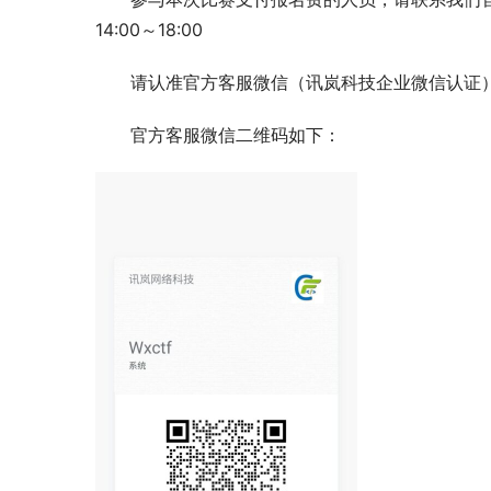
14:00～18:00
请认准官方客服微信（讯岚科技企业微信认证），
官方客服微信二维码如下：