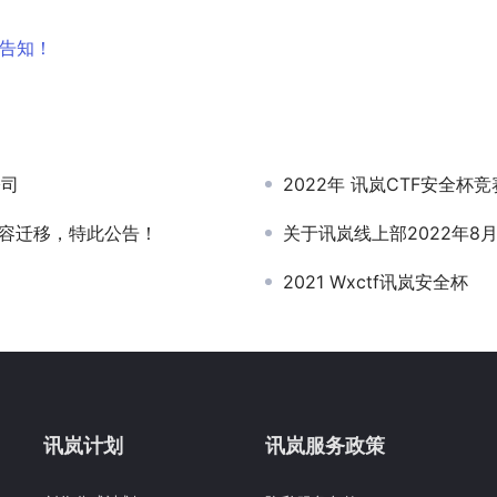
放告知！
公司
2022年 讯岚CTF安全杯
内容迁移，特此公告！
关于讯岚线上部2022年8
2021 Wxctf讯岚安全杯
讯岚计划
讯岚服务政策