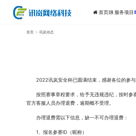
首页
服务项目
dynam
首页
讯岚动态
2022讯岚安全杯已圆满结束，感谢各位的参
按照赛事章程要求，给予无违规违纪，按时参
官方客服人员办理退费，逾期概不受理。
办理退费需以下信息，缺一不可办理退费：
1、报名参赛ID（昵称）