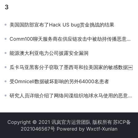
3
美国国防部宣布了Hack US bug赏金挑战的结果
Comm100聊天服务商在供应链攻击中被劫持传播恶意软件
能源澳大利亚电力公司披露安全漏洞
瓜卡马亚黑客分子窃取了墨西哥和拉美国家的敏感数据￼
受Omnicell数据破坏影响的另外64000名患者
研究人员详细介绍了网络间谍组织地球水马使用的恶意工具￼
Copyright © 2021 讯岚官方运营团队 版权所有
苏ICP备
2021046567号
Powered by Wxctf-Xunlan