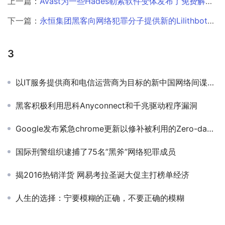
上一篇：
Avast为一些Hades勒索软件变体发布了免费解密器￼
下一篇：
永恒集团黑客向网络犯罪分子提供新的Lilithbot恶意软件
3
以IT服务提供商和电信运营商为目标的新中国网络间谍组织￼
黑客积极利用思科Anyconnect和千兆驱动程序漏洞
Google发布紧急chrome更新以修补被利用的Zero-day漏洞￼
国际刑警组织逮捕了75名”黑斧”网络犯罪成员
揭2016热销洋货 网易考拉圣诞大促主打榜单经济
人生的选择：宁要模糊的正确，不要正确的模糊