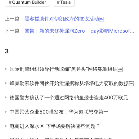
Quantum Builder
Tesla
上一篇：
黑客援助针对伊朗政府的抗议活动￼
下一篇：
警告：新的未修补漏洞Zero – day影响Microsoft Exchange￼
3
国际刑警组织领导行动取缔”黑斧头”网络犯罪组织￼
蜂巢勒索软件团伙开始泄漏据称从塔塔电力窃取的数据￼
德国警方确认了一个通过网络钓鱼袭击盗走400万欧元的团伙￼
中国民营企业500强发布，华为超联想夺第一
电商进入深水区 下半场要解决哪些问题？