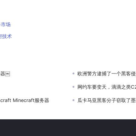
络市场
密技术
密器￼
欧洲警方逮捕了一个黑客侵
网约车要变天，滴滴之类C
aft Minecraft服务器
瓜卡马亚黑客分子窃取了墨