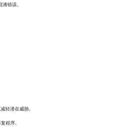
类型混淆错误。
88，以减轻潜在威胁。
用修复程序。