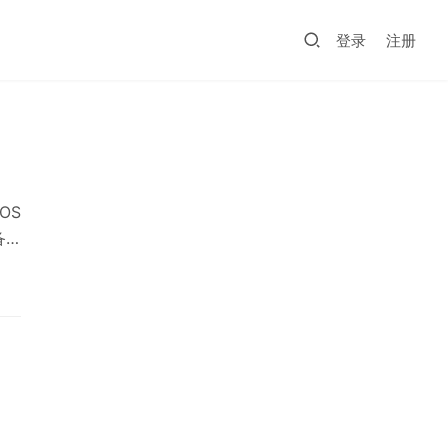
登录
注册
-OS
备
于其