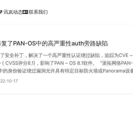
讯岚动态
联系我们
ic_form
复了PAN-OS中的高严重性auth旁路缺陷
了安全补丁，解决了一个高严重性认证绕过缺陷，追踪为CVE –
30 ( CVSS评分8.1)，影响了PAN – OS 8.1软件。 “派拓网络PAN
界面中的身份验证绕过漏洞允许具有特定目标防火墙或Panorama设
击者模拟现有PAN – OS管理员并执行权限操作”。 该漏洞存在
22-10-17
S 8.1软件的Web界面中，具有特定防火墙或Pan…