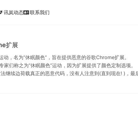
讯岚动态
联系我们
ic_form
e扩展￼
广告运动，名为”休眠颜色”，旨在提供恶意的谷歌Chrome扩展。
 专家们称之为”休眠颜色”运动，因为扩展提供了颜色定制选项。
法继续边荷载真正的恶意代码，没有人注意到(直到现在! )，最
目标站点- -一个很容易被用于…