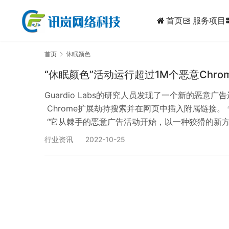
首页
服务项目
dynam
首页
休眠颜色
“休眠颜色”活动运行超过1M个恶意Chrom
Guardio Labs的研究人员发现了一个新的恶意
Chrome扩展劫持搜索并在网页中插入附属链接。
“它从棘手的恶意广告活动开始，以一种狡猾的新方
窃取不仅你的搜索和浏览数据，而且从属于10，000
行业资讯
2022-10-25