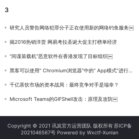
3
研究人员警告网络犯罪分子正在使用新的网络钓鱼服务￼
揭2016热销洋货 网易考拉圣诞大促主打榜单经济
“间谍装载机”恶意软件在香港发现了目标组织￼
黑客可以使用” Chromium浏览器”中的” App模式”进行隐形钓鱼攻击￼
千亿茶饮市场的资本战局：最终竞争对手是瑞幸？
Microsoft Teams的GIFShell攻击：原理及攻防￼
Copyright © 2021 讯岚官方运营团队 版权所有
苏ICP备
2021046567号
Powered by Wxctf-Xunlan