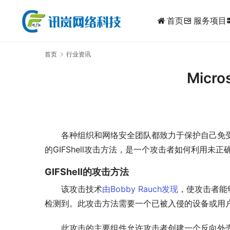
首页
服务项目
dynam
首页
行业资讯
Micr
各种组织和网络安全团队都致力于保护自己免受任何
的GIFShell攻击方法，是一个攻击者如何利用
GIFShell
的
攻击方法
该攻击技术
由Bobby Rauch发现
，使攻击者能够
检测到。此攻击方法需要一个已被入侵的设备或用
此攻击的主要组件允许攻击者创建一个反向外壳（she