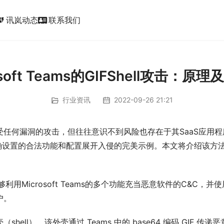
讯岚动态
联系我们
ic_form
osoft Teams的GIFShell攻击：原
行业资讯
2022-09-26 21:21
漏洞的攻击，但往往意识不到风险也存在于其SaaS应用程序中一些
未正确设置的合法功能和配置展开入侵的完美示例。本文将介绍该
利用Microsoft Teams的多个功能充当恶意软件的C&C，
户。
ll），该外壳通过 Teams 中的 base64 编码 GIF 传