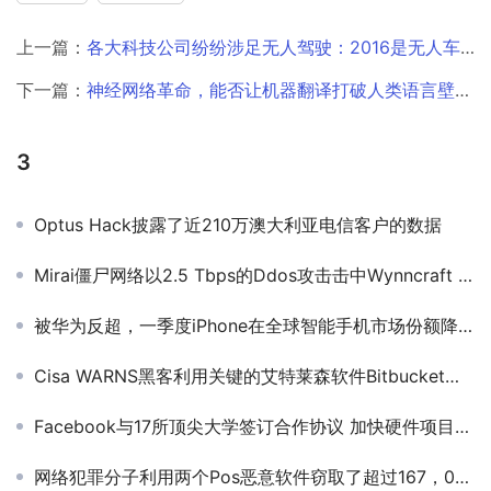
上一篇：
各大科技公司纷纷涉足无人驾驶：2016是无人车转折年
下一篇：
神经网络革命，能否让机器翻译打破人类语言壁垒？
3
Optus Hack披露了近210万澳大利亚电信客户的数据
Mirai僵尸网络以2.5 Tbps的Ddos攻击击中Wynncraft Minecraft服务器
被华为反超，一季度iPhone在全球智能手机市场份额降至第三
Cisa WARNS黑客利用关键的艾特莱森软件Bitbucket服务器漏洞￼
Facebook与17所顶尖大学签订合作协议 加快硬件项目开发
网络犯罪分子利用两个Pos恶意软件窃取了超过167，000张信用卡的详细信息￼