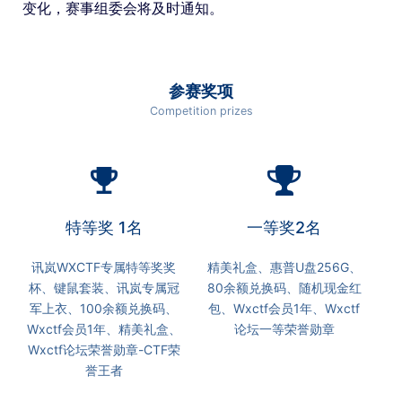
变化，赛事组委会将及时通知。
参赛奖项
Competition prizes
emoji_events
特等奖 1名
一等奖2名
讯岚WXCTF专属特等奖奖
精美礼盒、惠普U盘256G、
杯、键鼠套装、讯岚专属冠
80余额兑换码、随机现金红
军上衣、100余额兑换码、
包、Wxctf会员1年、Wxctf
Wxctf会员1年、精美礼盒、
论坛一等荣誉勋章
Wxctf论坛荣誉勋章-CTF荣
誉王者